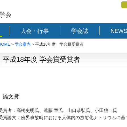
大会・行事
学会誌
NEWS
HOME
>
学会案内
> 平成18年度 学会賞受賞者
平成18年度 学会賞受賞者
論文賞
受賞者：高橋史明氏、遠藤 章氏、山口恭弘氏、小田啓二氏
受賞論文：臨界事故時における人体内の放射化ナトリウムに基