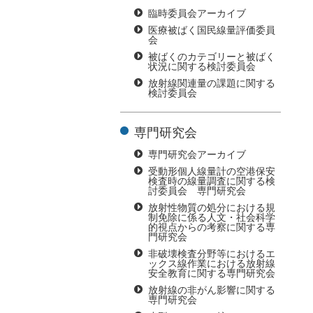
臨時委員会アーカイブ
医療被ばく国民線量評価委員
会
被ばくのカテゴリーと被ばく
状況に関する検討委員会
放射線関連量の課題に関する
検討委員会
専門研究会
専門研究会アーカイブ
受動形個人線量計の空港保安
検査時の線量調査に関する検
討委員会 専門研究会
放射性物質の処分における規
制免除に係る人文・社会科学
的視点からの考察に関する専
門研究会
非破壊検査分野等におけるエ
ックス線作業における放射線
安全教育に関する専門研究会
放射線の非がん影響に関する
専門研究会