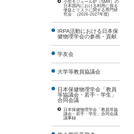
小型モジュール炉（SMR）の
日本国内における利用に係る
便益とリスクに関する専門研
究会 (2026-2027年度)
IRPA活動における日本保
健物理学会の参画・貢献
学友会
大学等教員協議会
日本保健物理学会「教員
等協議会・若手・学生」
合同会議
日本保健物理学会「教員等協
議会・若手・学生」合同会議
議事録