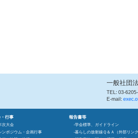
一般社団
TEL: 03-6205-
E-mail:
exec.o
会・行事
報告書等
年次大会
学会標準、ガイドライン
シンポジウム・企画行事
暮らしの放射線Ｑ＆Ａ（外部リン