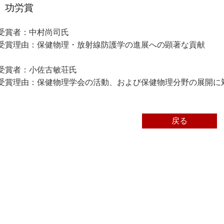
功労賞
受賞者：中村尚司氏
受賞理由：保健物理・放射線防護学の進展への顕著な貢献
受賞者：小佐古敏荘氏
受賞理由：保健物理学会の活動、および保健物理分野の展開に
戻る