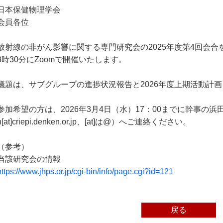
日本保健物理学会
会員各位
放射線の非がん影響に関する専門研究会の2025年度第4回会合を2
3時30分にZoomで開催いたします。
議題は、サブグループの進捗状況報告と2026年度上期活動計
参加希望の方は、2026年3月4日（水）17：00までに幹事の浜田信
n[at]criepi.denken.or.jp、[at]は@）へご連絡ください。
（参考）
当該研究会の情報
https://www.jhps.or.jp/cgi-bin/info/page.cgi?id=121
戻る