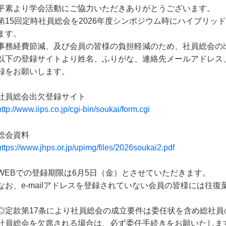
平素より学会活動にご協力いただきありがとうございます。
第15回定時社員総会を2026年度シンポジウム時にハイブリッ
ます。
事務経費節減、及び会員の皆様の負担軽減のため、社員総会の
以下の登録サイトより姓名、ふりがな、連絡先メールアドレス
録をお願いします。
社員総会出欠登録サイト
http
//www.iips.co.jp/cgi-bin/soukai/form.cgi
:
総会資料
https://www.jhps.or.jp/upimg/files/2026soukai2.pdf
WEBでの登録期限は6月5日（金）とさせていただきます。
なお、e-mailアドレスを登録されていない会員の皆様には往
◎定款第17条により社員総会の成立要件は委任状を含め総社
社員総会を欠席される場合は、必ず委任手続きをお願いたしま