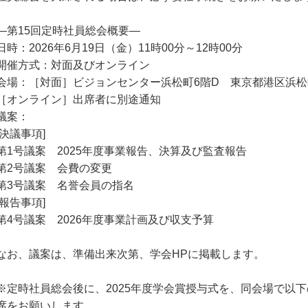
―第15回定時社員総会概要―
日時：2026年6月19日（金）11時00分～12時00分
開催方式：対面及びオンライン
会場：［対面］ビジョンセンター浜松町6階D 東京都港区浜松町2
［オンライン］出席者に別途通知
議案：
[決議事項]
第1号議案 2025年度事業報告、決算及び監査報告
第2号議案 会費の変更
第3号議案 名誉会員の指名
[報告事項]
第4号議案 2026年度事業計画及び収支予算
なお、議案は、準備出来次第、学会HPに掲載します。
※定時社員総会後に、2025年度学会賞授与式を、同会場で以
席をお願いします。