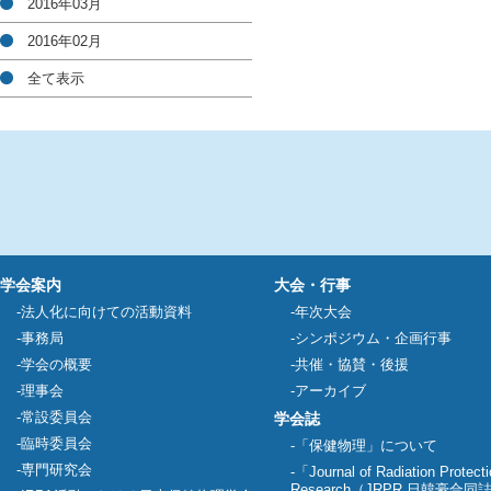
2016年03月
2016年02月
全て表示
学会案内
大会・行事
法人化に向けての活動資料
年次大会
事務局
シンポジウム・企画行事
学会の概要
共催・協賛・後援
理事会
アーカイブ
常設委員会
学会誌
臨時委員会
「保健物理」について
専門研究会
「Journal of Radiation Protect
Research（JRPR 日韓豪合