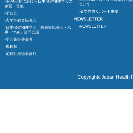
IRPA活動における日本保健物理学会の
ついて
参画・貢献
論文作成サポート事業
学友会
NEWSLETTER
大学等教員協議会
NEWSLETTER
日本保健物理学会「教員等協議会・若
手・学生」合同会議
学会賞等受賞者
規程類
定時社員総会資料
Copyrightc Japan Health P