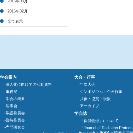
2016年03月
2016年02月
全て表示
学会案内
大会・行事
法人化に向けての活動資料
年次大会
事務局
シンポジウム・企画行事
学会の概要
共催・協賛・後援
理事会
アーカイブ
常設委員会
学会誌
臨時委員会
「保健物理」について
専門研究会
「Journal of Radiation Protect
Research（JRPR 日韓豪合