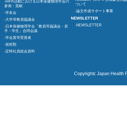
IRPA活動における日本保健物理学会の
ついて
参画・貢献
論文作成サポート事業
学友会
NEWSLETTER
大学等教員協議会
NEWSLETTER
日本保健物理学会「教員等協議会・若
手・学生」合同会議
学会賞等受賞者
規程類
定時社員総会資料
Copyrightc Japan Health P