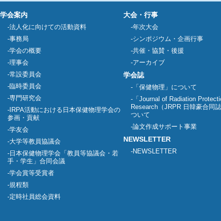
学会案内
大会・行事
法人化に向けての活動資料
年次大会
事務局
シンポジウム・企画行事
学会の概要
共催・協賛・後援
理事会
アーカイブ
常設委員会
学会誌
臨時委員会
「保健物理」について
専門研究会
「Journal of Radiation Protect
Research（JRPR 日韓豪合
IRPA活動における日本保健物理学会の
ついて
参画・貢献
論文作成サポート事業
学友会
NEWSLETTER
大学等教員協議会
NEWSLETTER
日本保健物理学会「教員等協議会・若
手・学生」合同会議
学会賞等受賞者
規程類
定時社員総会資料