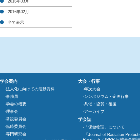
2016年03月
2016年02月
全て表示
学会案内
大会・行事
法人化に向けての活動資料
年次大会
事務局
シンポジウム・企画行事
学会の概要
共催・協賛・後援
理事会
アーカイブ
常設委員会
学会誌
臨時委員会
「保健物理」について
専門研究会
「Journal of Radiation Protect
Research（JRPR 日韓豪合