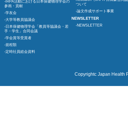
IRPA活動における日本保健物理学会の
ついて
参画・貢献
論文作成サポート事業
学友会
NEWSLETTER
大学等教員協議会
NEWSLETTER
日本保健物理学会「教員等協議会・若
手・学生」合同会議
学会賞等受賞者
規程類
定時社員総会資料
Copyrightc Japan Health P