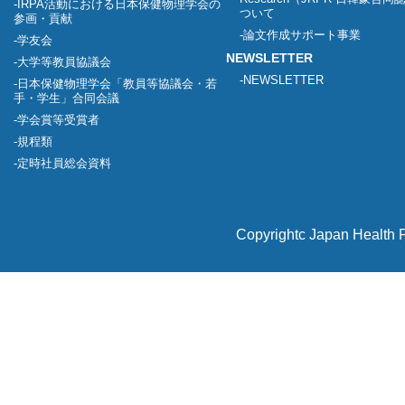
IRPA活動における日本保健物理学会の
ついて
参画・貢献
論文作成サポート事業
学友会
NEWSLETTER
大学等教員協議会
NEWSLETTER
日本保健物理学会「教員等協議会・若
手・学生」合同会議
学会賞等受賞者
規程類
定時社員総会資料
Copyrightc Japan Health P