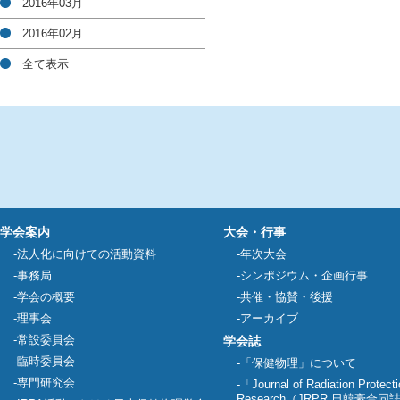
2016年03月
2016年02月
全て表示
学会案内
大会・行事
法人化に向けての活動資料
年次大会
事務局
シンポジウム・企画行事
学会の概要
共催・協賛・後援
理事会
アーカイブ
常設委員会
学会誌
臨時委員会
「保健物理」について
専門研究会
「Journal of Radiation Protect
Research（JRPR 日韓豪合