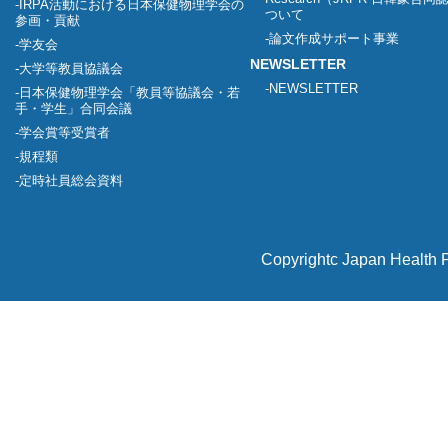
IRPA活動における日本保健物理学会の
ついて
参画・貢献
論文作成サポート事業
学友会
NEWSLETTER
大学等教員協議会
NEWSLETTER
日本保健物理学会「教員等協議会・若
手・学生」合同会議
学会賞等受賞者
規程類
定時社員総会資料
Copyrightc Japan Health P