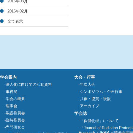
2016年03月
2016年02月
全て表示
学会案内
大会・行事
法人化に向けての活動資料
年次大会
事務局
シンポジウム・企画行事
学会の概要
共催・協賛・後援
理事会
アーカイブ
常設委員会
学会誌
臨時委員会
「保健物理」について
専門研究会
「Journal of Radiation Protect
Research（JRPR 日韓豪合