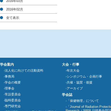
2016年03月
2016年02月
全て表示
学会案内
大会・行事
法人化に向けての活動資料
年次大会
事務局
シンポジウム・企画行事
学会の概要
共催・協賛・後援
理事会
アーカイブ
常設委員会
学会誌
臨時委員会
「保健物理」について
専門研究会
「Journal of Radiation Protect
Research（JRPR 日韓豪合