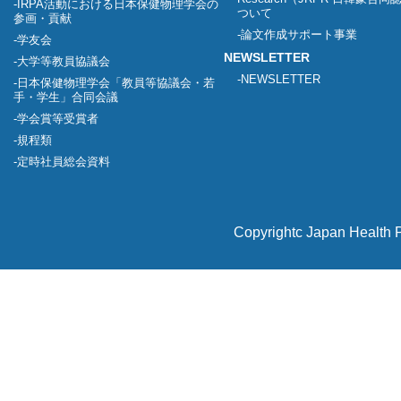
IRPA活動における日本保健物理学会の
ついて
参画・貢献
論文作成サポート事業
学友会
NEWSLETTER
大学等教員協議会
NEWSLETTER
日本保健物理学会「教員等協議会・若
手・学生」合同会議
学会賞等受賞者
規程類
定時社員総会資料
Copyrightc Japan Health P