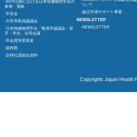
IRPA活動における日本保健物理学会の
ついて
参画・貢献
論文作成サポート事業
学友会
NEWSLETTER
大学等教員協議会
NEWSLETTER
日本保健物理学会「教員等協議会・若
手・学生」合同会議
学会賞等受賞者
規程類
定時社員総会資料
Copyrightc Japan Health P