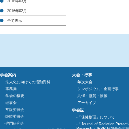
2016年03月
2016年02月
全て表示
学会案内
大会・行事
法人化に向けての活動資料
年次大会
事務局
シンポジウム・企画行事
学会の概要
共催・協賛・後援
理事会
アーカイブ
常設委員会
学会誌
臨時委員会
「保健物理」について
専門研究会
「Journal of Radiation Protect
Research（JRPR 日韓豪合