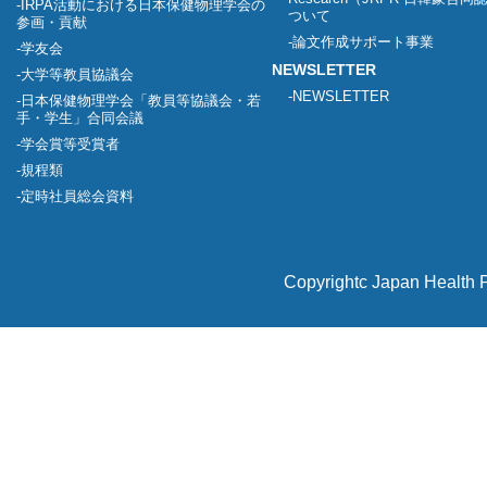
IRPA活動における日本保健物理学会の
ついて
参画・貢献
論文作成サポート事業
学友会
NEWSLETTER
大学等教員協議会
NEWSLETTER
日本保健物理学会「教員等協議会・若
手・学生」合同会議
学会賞等受賞者
規程類
定時社員総会資料
Copyrightc Japan Health P