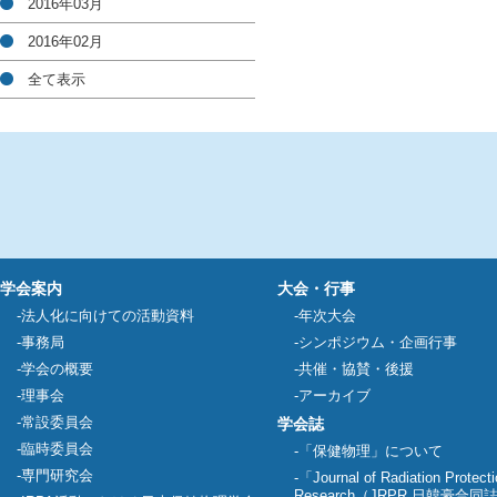
2016年03月
2016年02月
全て表示
学会案内
大会・行事
法人化に向けての活動資料
年次大会
事務局
シンポジウム・企画行事
学会の概要
共催・協賛・後援
理事会
アーカイブ
常設委員会
学会誌
臨時委員会
「保健物理」について
専門研究会
「Journal of Radiation Protect
Research（JRPR 日韓豪合