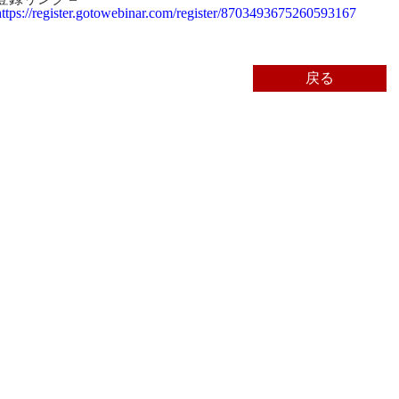
https://register.gotowebinar.com/register/8703493675260593167
戻る