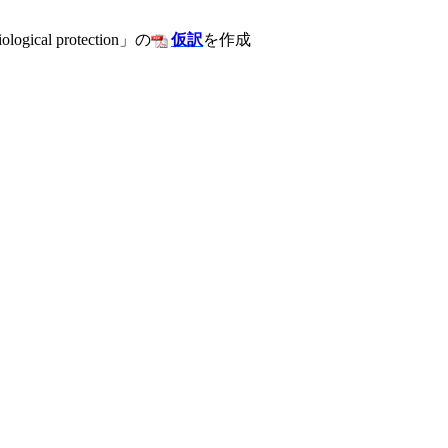
ological protection」の
仮訳
を作成