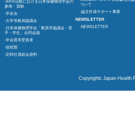
IRPA活動における日本保健物理学会の
ついて
参画・貢献
論文作成サポート事業
学友会
NEWSLETTER
大学等教員協議会
NEWSLETTER
日本保健物理学会「教員等協議会・若
手・学生」合同会議
学会賞等受賞者
規程類
定時社員総会資料
Copyrightc Japan Health P