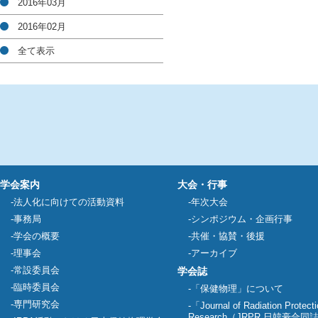
2016年03月
2016年02月
全て表示
学会案内
大会・行事
法人化に向けての活動資料
年次大会
事務局
シンポジウム・企画行事
学会の概要
共催・協賛・後援
理事会
アーカイブ
常設委員会
学会誌
臨時委員会
「保健物理」について
専門研究会
「Journal of Radiation Protect
Research（JRPR 日韓豪合