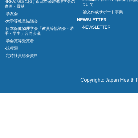
IRPA活動における日本保健物理学会の
ついて
参画・貢献
論文作成サポート事業
学友会
NEWSLETTER
大学等教員協議会
NEWSLETTER
日本保健物理学会「教員等協議会・若
手・学生」合同会議
学会賞等受賞者
規程類
定時社員総会資料
Copyrightc Japan Health P