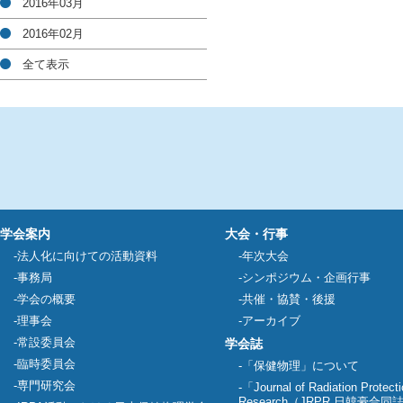
2016年03月
2016年02月
全て表示
学会案内
大会・行事
法人化に向けての活動資料
年次大会
事務局
シンポジウム・企画行事
学会の概要
共催・協賛・後援
理事会
アーカイブ
常設委員会
学会誌
臨時委員会
「保健物理」について
専門研究会
「Journal of Radiation Protect
Research（JRPR 日韓豪合