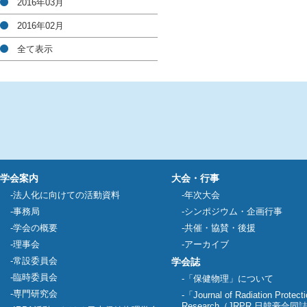
2016年03月
2016年02月
全て表示
学会案内
大会・行事
法人化に向けての活動資料
年次大会
事務局
シンポジウム・企画行事
学会の概要
共催・協賛・後援
理事会
アーカイブ
常設委員会
学会誌
臨時委員会
「保健物理」について
専門研究会
「Journal of Radiation Protect
Research（JRPR 日韓豪合