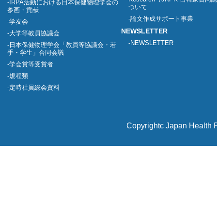
IRPA活動における日本保健物理学会の
ついて
参画・貢献
論文作成サポート事業
学友会
NEWSLETTER
大学等教員協議会
NEWSLETTER
日本保健物理学会「教員等協議会・若
手・学生」合同会議
学会賞等受賞者
規程類
定時社員総会資料
Copyrightc Japan Health P