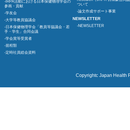
IRPA活動における日本保健物理学会の
ついて
参画・貢献
論文作成サポート事業
学友会
NEWSLETTER
大学等教員協議会
NEWSLETTER
日本保健物理学会「教員等協議会・若
手・学生」合同会議
学会賞等受賞者
規程類
定時社員総会資料
Copyrightc Japan Health P