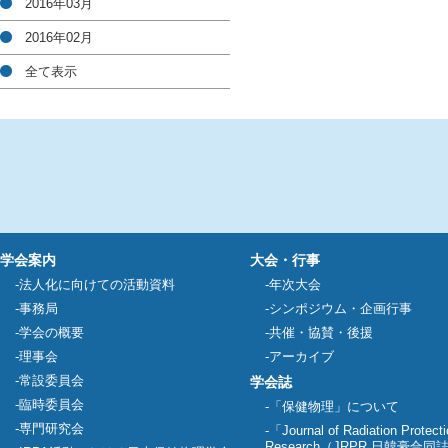
2016年03月
2016年02月
全て表示
学会案内
大会・行事
法人化に向けての活動資料
年次大会
事務局
シンポジウム・企画行事
学会の概要
共催・協賛・後援
理事会
アーカイブ
常設委員会
学会誌
臨時委員会
「保健物理」について
専門研究会
「Journal of Radiation Protect
Research（JRPR 日韓豪合