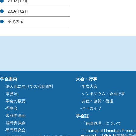
2016年03月
2016年02月
全て表示
学会案内
大会・行事
法人化に向けての活動資料
年次大会
事務局
シンポジウム・企画行事
学会の概要
共催・協賛・後援
理事会
アーカイブ
常設委員会
学会誌
臨時委員会
「保健物理」について
専門研究会
「Journal of Radiation Protect
Research（JRPR 日韓豪合