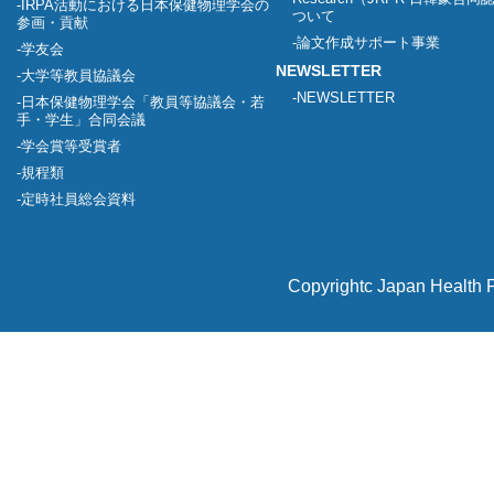
IRPA活動における日本保健物理学会の
ついて
参画・貢献
論文作成サポート事業
学友会
NEWSLETTER
大学等教員協議会
NEWSLETTER
日本保健物理学会「教員等協議会・若
手・学生」合同会議
学会賞等受賞者
規程類
定時社員総会資料
Copyrightc Japan Health P