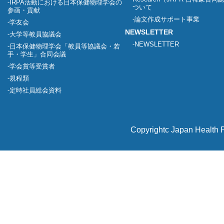
IRPA活動における日本保健物理学会の
ついて
参画・貢献
論文作成サポート事業
学友会
NEWSLETTER
大学等教員協議会
NEWSLETTER
日本保健物理学会「教員等協議会・若
手・学生」合同会議
学会賞等受賞者
規程類
定時社員総会資料
Copyrightc Japan Health P