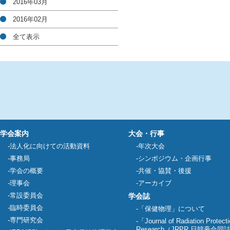
2016年03月
2016年02月
全て表示
学会案内
大会・行事
法人化に向けての活動資料
年次大会
事務局
シンポジウム・企画行事
学会の概要
共催・協賛・後援
理事会
アーカイブ
常設委員会
学会誌
臨時委員会
「保健物理」について
専門研究会
「Journal of Radiation Protect
Research（JRPR 日韓豪合