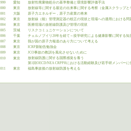
999
愛知
放射性廃棄物処分の基準整備と環境影響評価手法
000
東京
放射線等に関する最近の出来事に関する考察（金属スクラップ
001
大阪
原子力エネルギー，原子力産業の将来
002
東京
放射線（能）管理測定器の校正の現状と現場への適用における
004
東京
医療現場の放射線防護及び管理の現状
005
茨城
リスクコミュニケーションについて
006
千葉
チェルノブイリ20年を経て～疫学研究による健康影響に関する
007
東京
我が国の原子力報道のあり方について考える
008
東京
ICRP新勧告勉強会
009
東京
JCO事故の教訓を風化させないために
放射線防護に関する国際感覚を養う
010
東京
第1回OECD/NEA CRPPHにおける活動経験及び若手研メンバ
011
東京
福島事故後の放射線防護を考える