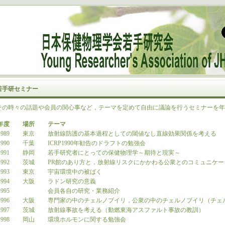
若手研セミナー
その時々の話題や会員の関心事など，テーマを定めて自由に議論を行うセミナーを年
年度
場所
テーマ
989
東京
放射線防護の基本過程としての閾値なし直線効果関係を考える
990
千葉
ICRP1990年勧告のドラフトの勉強会
991
静岡
若手研究者にとっての保健物理学～期待と現実～
992
茨城
PR館のあり方と，放射線リスクにかかわる公衆とのコミュニケ
993
東京
宇宙環境中の被ばく
994
大阪
ラドン研究の意義
995
会員各自の研究・業務紹介
996
大阪
専門家の中のチェルノブイリ，公衆の中のチェルノブイリ（チェ
997
茨城
放射線事故を考える（動燃東海アスファルト事故の教訓）
998
岡山
環境ホルモンに関する勉強会