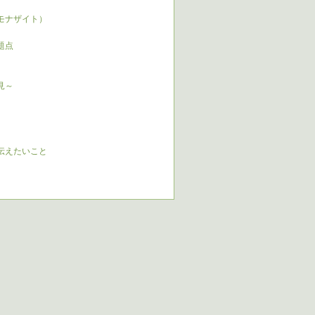
とモナザイト）
問題点
知見～
ーに伝えたいこと