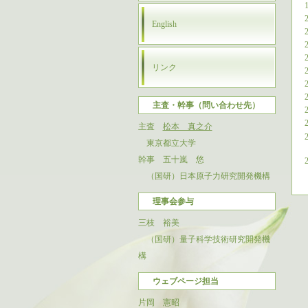
1
2
English
2
2
2
リンク
2
2
2
主査・幹事（問い合わせ先）
2
2
主査
松本 真之介
2
東京都立大学
幹事
五十嵐 悠
2
（国研）日本原子力研究開発機構
理事会参与
三枝 裕美
（国研）量子科学技術研究開発機
構
ウェブページ担当
片岡 憲昭