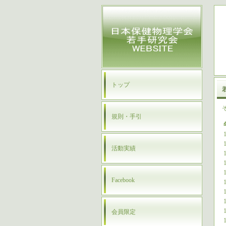
トップ
規則・手引
1
1
活動実績
1
1
1
Facebook
1
1
1
1
会員限定
1