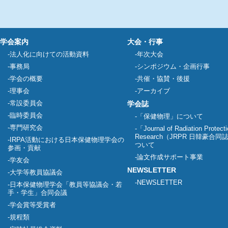
学会案内
大会・行事
法人化に向けての活動資料
年次大会
事務局
シンポジウム・企画行事
学会の概要
共催・協賛・後援
理事会
アーカイブ
常設委員会
学会誌
臨時委員会
「保健物理」について
専門研究会
「Journal of Radiation Protect
Research（JRPR 日韓豪合
IRPA活動における日本保健物理学会の
ついて
参画・貢献
論文作成サポート事業
学友会
NEWSLETTER
大学等教員協議会
NEWSLETTER
日本保健物理学会「教員等協議会・若
手・学生」合同会議
学会賞等受賞者
規程類