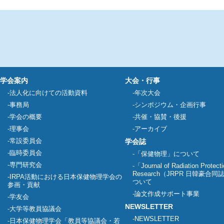
学会案内
大会・行事
法人化に向けての活動資料
年次大会
事務局
シンポジウム・企画行事
学会の概要
共催・協賛・後援
理事会
アーカイブ
常設委員会
学会誌
臨時委員会
「保健物理」について
専門研究会
「Journal of Radiation Protect
Research（JRPR 日韓豪合
IRPA活動における日本保健物理学会の
ついて
参画・貢献
論文作成サポート事業
学友会
NEWSLETTER
大学等教員協議会
NEWSLETTER
日本保健物理学会「教員等協議会・若