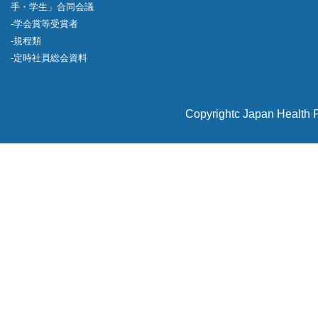
手・学生」合同会議
学会賞等受賞者
規程類
定時社員総会資料
Copyrightc Japan Health P