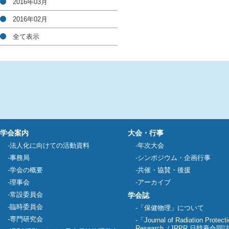
2016年03月
2016年02月
全て表示
学会案内
大会・行事
法人化に向けての活動資料
年次大会
事務局
シンポジウム・企画行事
学会の概要
共催・協賛・後援
理事会
アーカイブ
常設委員会
学会誌
臨時委員会
「保健物理」について
専門研究会
「Journal of Radiation Protect
Research（JRPR 日韓豪合