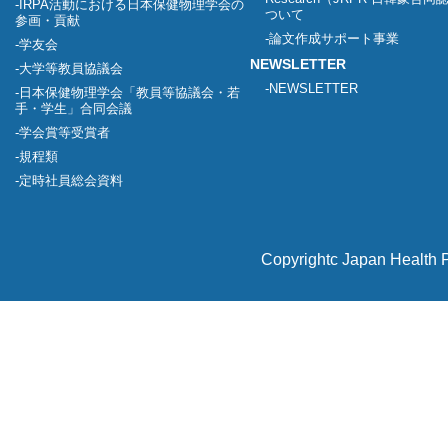
IRPA活動における日本保健物理学会の
ついて
参画・貢献
論文作成サポート事業
学友会
NEWSLETTER
大学等教員協議会
NEWSLETTER
日本保健物理学会「教員等協議会・若
手・学生」合同会議
学会賞等受賞者
規程類
定時社員総会資料
Copyrightc Japan Health P