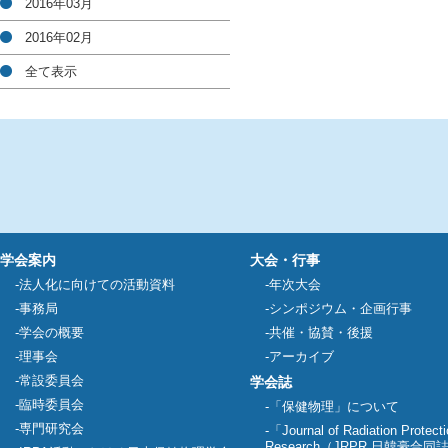
2016年03月
2016年02月
全て表示
学会案内
大会・行事
法人化に向けての活動資料
年次大会
事務局
シンポジウム・企画行事
学会の概要
共催・協賛・後援
理事会
アーカイブ
常設委員会
学会誌
臨時委員会
「保健物理」について
専門研究会
「Journal of Radiation Protect
Research（JRPR 日韓豪合