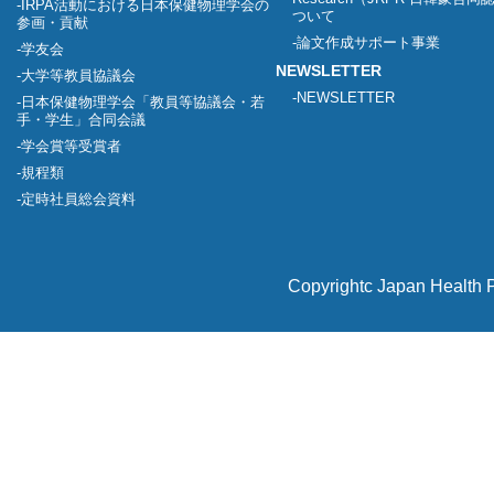
IRPA活動における日本保健物理学会の
ついて
参画・貢献
論文作成サポート事業
学友会
NEWSLETTER
大学等教員協議会
NEWSLETTER
日本保健物理学会「教員等協議会・若
手・学生」合同会議
学会賞等受賞者
規程類
定時社員総会資料
Copyrightc Japan Health P