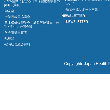
IRPA活動における日本保健物理学会の
ついて
参画・貢献
論文作成サポート事業
学友会
NEWSLETTER
大学等教員協議会
NEWSLETTER
日本保健物理学会「教員等協議会・若
手・学生」合同会議
学会賞等受賞者
規程類
定時社員総会資料
Copyrightc Japan Health P