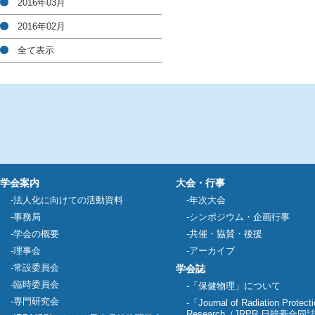
2016年03月
2016年02月
全て表示
学会案内
大会・行事
法人化に向けての活動資料
年次大会
事務局
シンポジウム・企画行事
学会の概要
共催・協賛・後援
理事会
アーカイブ
常設委員会
学会誌
臨時委員会
「保健物理」について
専門研究会
「Journal of Radiation Protect
Research（JRPR 日韓豪合