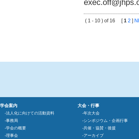
exec.off@jhps.o
( 1 - 10 ) of 16 [
1
2
]
N
学会案内
大会・行事
法人化に向けての活動資料
年次大会
事務局
シンポジウム・企画行事
学会の概要
共催・協賛・後援
理事会
アーカイブ