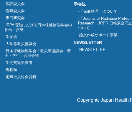
常設委員会
学会誌
臨時委員会
「保健物理」について
専門研究会
「Journal of Radiation Protect
Research（JRPR 日韓豪合
IRPA活動における日本保健物理学会の
ついて
参画・貢献
論文作成サポート事業
学友会
NEWSLETTER
大学等教員協議会
NEWSLETTER
日本保健物理学会「教員等協議会・若
手・学生」合同会議
学会賞等受賞者
規程類
定時社員総会資料
Copyrightc Japan Health P