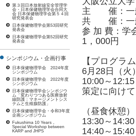
大阪公立大
第３回日本放射線安全管理学
主 催：一
会・日本保健物理学会合同大
会 日本保健物理学会第５４回
研究発表会
共 催：一
日本保健物理学会第53回研究
参 加 費：
発表会
日本保健物理学会第52回研究
1，000円
発表会
シンポジウム・企画行事
【プログラ
日本保健物理学会 2024年度
6月28日（火
シンポジウム
10:00～1
日本保健物理学会 2022年度
シンポジウム
策定に向けて
日本保健物理学会シンポジウ
ム「変わりつつある医療放射
線防護：マネージメントシス
テムと生殖腺防護」
（昼食休憩）
日本保健物理学会・令和3年度
企画シンポジウム
13:30～1
Fukushima 10 Years，
Special Workshop between
14:40～1
KARP and JHPS