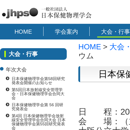
HOME
学会案内
大会・行事
HOME
>
大会
大会・行事
ウム
年次大会
日本保
日本保健物理学会第58回研究
発表会開催のお知らせ
第5回日本放射線安全管理学
会・日本保健物理学会合同大
会
日本保健物理学会第 56 回研
究発表会
日 程：202
第4回 日本保健物理学会放射
会 場：（主会
線安全管理学会合同大会 日本
保健物理学会第55回研究発表
会