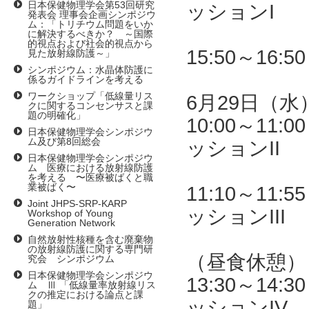
日本保健物理学会第53回研究
ッションI
発表会 理事会企画シンポジウ
ム：「トリチウム問題をいか
ICRP
に解決するべきか？ ～国際
的視点および社会的視点から
15:50～1
見た放射線防護～」
シンポジウム：水晶体防護に
係るガイドラインを考える
ワークショップ「低線量リス
6月29日（水
クに関するコンセンサスと課
題の明確化」
10:00～1
日本保健物理学会シンポジウ
ム及び第8回総会
ッションII
日本保健物理学会シンポジウ
緊急時
ム 医療における放射線防護
を考える 〜医療被ばくと職
業被ばく〜
11:10～1
Joint JHPS-SRP-KARP
ッションIII
Workshop of Young
Generation Network
土壌分
自然放射性核種を含む廃棄物
の放射線防護に関する専門研
（昼食休憩）
究会 シンポジウム
日本保健物理学会シンポジウ
13:30～1
ム Ⅲ 「低線量率放射線リス
クの推定における論点と課
ッションIV
題」