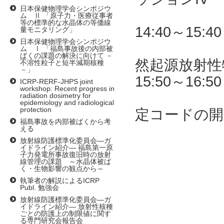
日本保健物理学会シンポジウ
エック
ム Ⅱ 「原子力・医療従事者
等の標準的な水晶体の等価線
14:40～1
量モニタリング」
日本保健物理学会シンポジウ
人文・社
ム Ⅰ 「福島事故後の内部被
ばくの課題の解決に向けて －
然起源放射性
不溶性粒子と短半減期核種
－」
15:50～1
ICRP-RERF-JHPS joint
workshop: Recent progress in
放射線被
radiation dosimetry for
epidemiology and radiological
protection
定コードの開
福島事故を内部被ばくから考
える
放射線防護標準化委員会―ガ
イドライン紹介― 福島第一原
子力発電所事故復旧時の放射
線管理の課題 ～水晶体被ば
く・生物影響の観点から～
執筆者の解説によるICRP
Publ. 勉強会
放射線防護標準化委員会―ガ
イドライン紹介― 放射性核種
ごとの防護上の制限値に関す
る専門研究会報告会