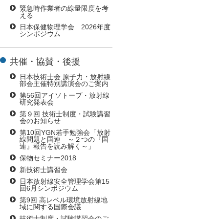
緊急時作業者の線量限度を考
える
日本保健物理学会 2026年度
シンポジウム
共催・協賛・後援
日本技術士会 原子力・放射線
部会主催特別講演会のご案内
第56回アイソトープ・放射線
研究発表会
第９回 技術士制度・試験講習
会のお知らせ
第10回YGN若手勉強会「放射
線問題と国連 ～２つの『国
連』報告を読み解く～」
保物セミナー2018
新技術士講習会
日本放射線安全管理学会第15
回6月シンポジウム
第9回 高レベル環境放射線地
域に関する国際会議
技術士制度・試験講習会のご