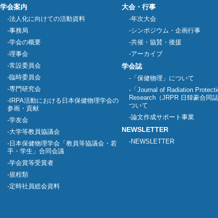
学会案内
大会・行事
法人化に向けての活動資料
年次大会
事務局
シンポジウム・企画行事
学会の概要
共催・協賛・後援
理事会
アーカイブ
常設委員会
学会誌
臨時委員会
「保健物理」について
専門研究会
「Journal of Radiation Protect
Research（JRPR 日韓豪合
IRPA活動における日本保健物理学会の
ついて
参画・貢献
論文作成サポート事業
学友会
NEWSLETTER
大学等教員協議会
NEWSLETTER
日本保健物理学会「教員等協議会・若
手・学生」合同会議
学会賞等受賞者
規程類
定時社員総会資料