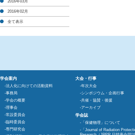
2016年03月
2016年02月
全て表示
学会案内
大会・行事
法人化に向けての活動資料
年次大会
事務局
シンポジウム・企画行事
学会の概要
共催・協賛・後援
理事会
アーカイブ
常設委員会
学会誌
臨時委員会
「保健物理」について
専門研究会
「Journal of Radiation Protect
Research（JRPR 日韓豪合