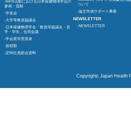
IRPA活動における日本保健物理学会の
ついて
参画・貢献
論文作成サポート事業
学友会
NEWSLETTER
大学等教員協議会
NEWSLETTER
日本保健物理学会「教員等協議会・若
手・学生」合同会議
学会賞等受賞者
規程類
定時社員総会資料
Copyrightc Japan Health P