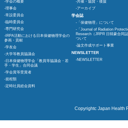
学会の概要
共催・協賛・後援
理事会
アーカイブ
常設委員会
学会誌
臨時委員会
「保健物理」について
専門研究会
「Journal of Radiation Protect
Research（JRPR 日韓豪合
IRPA活動における日本保健物理学会の
ついて
参画・貢献
論文作成サポート事業
学友会
NEWSLETTER
大学等教員協議会
NEWSLETTER
日本保健物理学会「教員等協議会・若
手・学生」合同会議
学会賞等受賞者
規程類
定時社員総会資料
Copyrightc Japan Health P