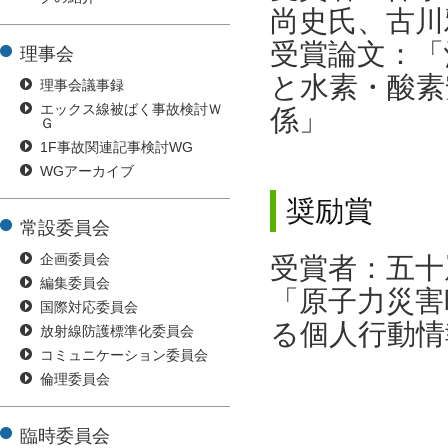
尚史氏、古川
受賞論文：「
理事会
と水素・酸素
理事会議事録
エックス線被ばく事故検討Ｗ
係」
Ｇ
1F事故関連記事検討WG
WGアーカイブ
奨励賞
常設委員会
企画委員会
受賞者：五十
編集委員会
「原子力災害
国際対応委員会
る個人行動情
放射線防護標準化委員会
コミュニケーション委員会
倫理委員会
臨時委員会