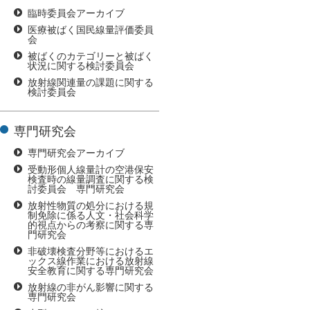
臨時委員会アーカイブ
医療被ばく国民線量評価委員
会
被ばくのカテゴリーと被ばく
状況に関する検討委員会
放射線関連量の課題に関する
検討委員会
専門研究会
専門研究会アーカイブ
受動形個人線量計の空港保安
検査時の線量調査に関する検
討委員会 専門研究会
放射性物質の処分における規
制免除に係る人文・社会科学
的視点からの考察に関する専
門研究会
非破壊検査分野等におけるエ
ックス線作業における放射線
安全教育に関する専門研究会
放射線の非がん影響に関する
専門研究会