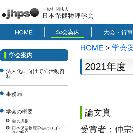
HOME
学会案内
大会・行事
HOME
>
学会
学会案内
2021年
法人化に向けての活動資
料
事務局
論文賞
学会の概要
会長挨拶
受賞者：仲宗
日本保健物理学会のロゴマー
クの紹介